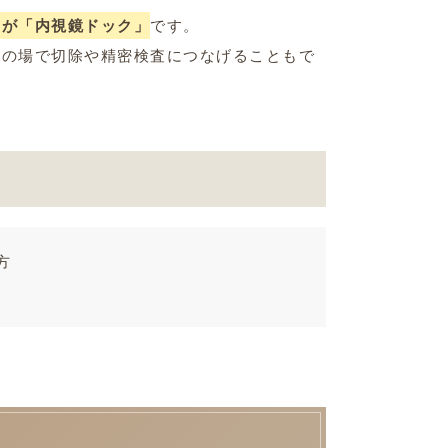
のが「内視鏡ドック」
です。
その場で切除や精密検査につなげることもで
方