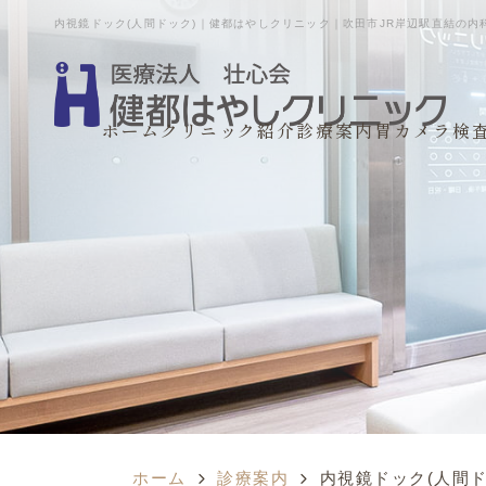
内視鏡ドック(人間ドック)｜健都はやしクリニック｜吹田市JR岸辺駅直結の内
ホーム
クリニック紹介
診療案内
胃カメラ検
ホーム
診療案内
内視鏡ドック(人間ド