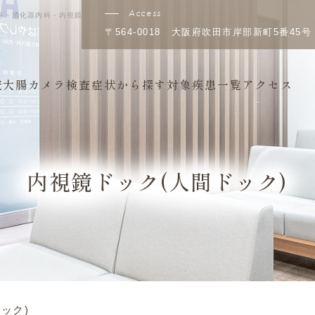
Access
科・消化器内科・内視鏡
〒564-0018
大阪府吹田市岸部新町5番45
査
大腸カメラ検査
症状から探す
対象疾患一覧
アクセス
内視鏡ドック(人間ドック)
ック)