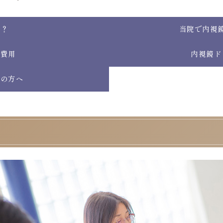
は？
当院で内視
ク費用
内視鏡ド
望の方へ