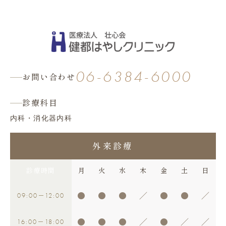
06-6384-6000
お問い合わせ
診療科目
内科・消化器内科
外来診療
診療時間
月
火
水
木
金
土
日
09:00
12:00
●
●
●
／
●
●
／
－
16:00
18:00
●
●
●
／
●
／
／
－