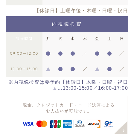
【休診日】土曜午後・木曜・日曜・祝日
内視鏡検査
診療時間
月
火
水
木
金
土
日
09:00
12:00
●
●
●
／
●
●
／
－
13:00
15:00
▲
●
●
／
▲
●
／
－
※内視鏡検査は要予約【休診日】木曜・日曜・祝日
▲
…13:00-15:00／16:00-17:00