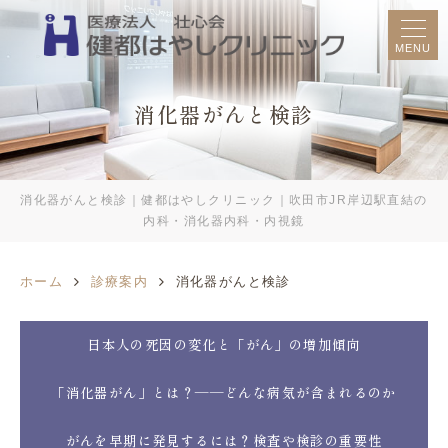
MENU
消化器がんと検診
消化器がんと検診｜健都はやしクリニック｜吹田市JR岸辺駅直結の
内科・消化器内科・内視鏡
ホーム
診療案内
消化器がんと検診
日本人の死因の変化と「がん」の増加傾向
「消化器がん」とは？――どんな病気が含まれるのか
がんを早期に発見するには？検査や検診の重要性